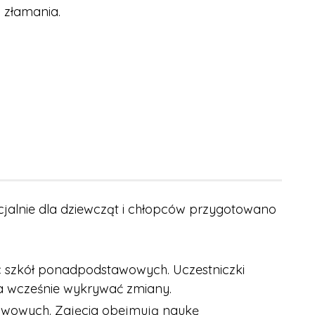
 złamania.
alnie dla dziewcząt i chłopców przygotowano
ic szkół ponadpodstawowych. Uczestniczki
a wcześnie wykrywać zmiany.
awowych. Zajęcia obejmują naukę