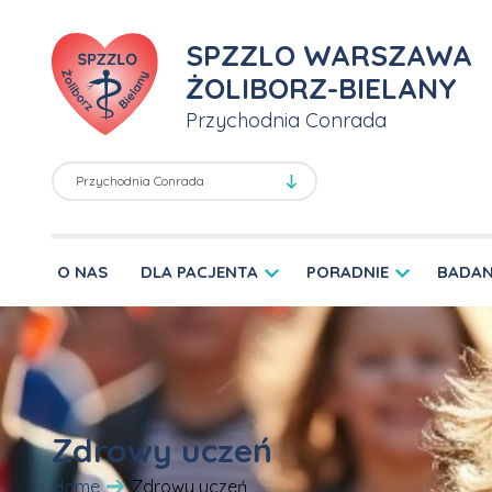
SPZZLO WARSZAWA
ŻOLIBORZ-BIELANY
Przychodnia Conrada
O NAS
DLA PACJENTA
PORADNIE
BADAN
Zdrowy uczeń
Home
Zdrowy uczeń