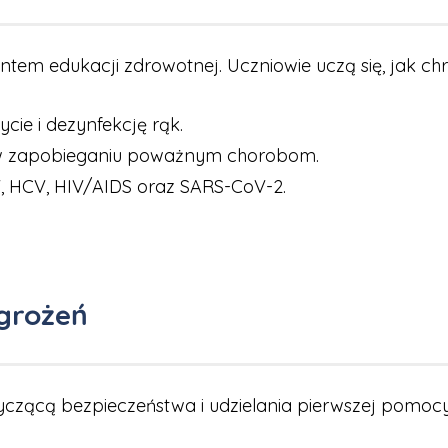
m edukacji zdrowotnej. Uczniowie uczą się, jak chron
ie i dezynfekcję rąk.
 w zapobieganiu poważnym chorobom.
, HCV, HIV/AIDS oraz SARS-CoV-2.
agrożeń
zącą bezpieczeństwa i udzielania pierwszej pomocy. D