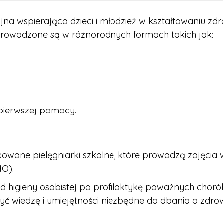
jna wspierająca dzieci i młodzież w kształtowaniu z
prowadzone są w różnorodnych formach takich jak:
 pierwszej pomocy.
ikowane pielęgniarki szkolne, które prowadzą zajęc
HO).
od higieny osobistej po profilaktykę poważnych chor
ć wiedzę i umiejętności niezbędne do dbania o zdrow