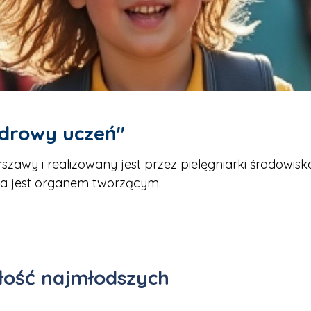
Zdrowy uczeń"
szawy i realizowany jest przez pielęgniarki środowis
awa jest organem tworzącym.
złość najmłodszych