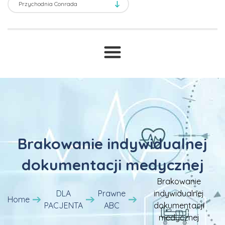
Transport sanitarny
Prawne ABC
T
Druki i wnioski
Cennik
Brakowanie indywidualnej
dokumentacji medycznej
Brakowanie
DLA
Prawne
indywidualnej
Home
PACJENTA
ABC
dokumentacji
medycznej