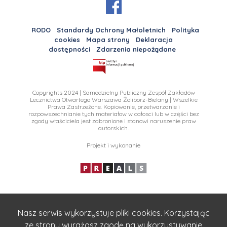
RODO
Standardy Ochrony Małoletnich
Polityka
cookies
Mapa strony
Deklaracja
dostępności
Zdarzenia niepożądane
Copyrights 2024 | Samodzielny Publiczny Zespół Zakładów
Lecznictwa Otwartego Warszawa Żoliborz-Bielany | Wszelkie
Prawa Zastrzeżone. Kopiowanie, przetwarzanie i
rozpowszechnianie tych materiałow w całosci lub w części bez
zgody właściciela jest zabronione i stanowi naruszenie praw
autorskich.
Projekt i wykonanie
Nasz serwis wykorzystuje pliki cookies. Korzystając
ze strony wyrażasz zgodę na wykorzystywanie