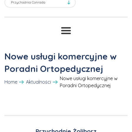
Transport sanitarny
Prawne ABC
T
Druki i wnioski
Cennik
Nowe usługi komercyjne w
Poradni Ortopedycznej
Nowe usługi komercyjne w
Home
Aktualności
Poradni Ortopedycznej
Przychodnie Żoliborz