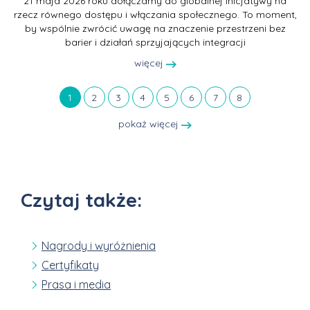
21 maja 2026 roku dołączamy do globalnej inicjatywy na
rzecz równego dostępu i włączania społecznego. To moment,
by wspólnie zwrócić uwagę na znaczenie przestrzeni bez
barier i działań sprzyjających integracji
więcej
1
2
3
4
5
6
7
8
pokaż więcej
Czytaj także:
Nagrody i wyróżnienia
Certyfikaty
Prasa i media